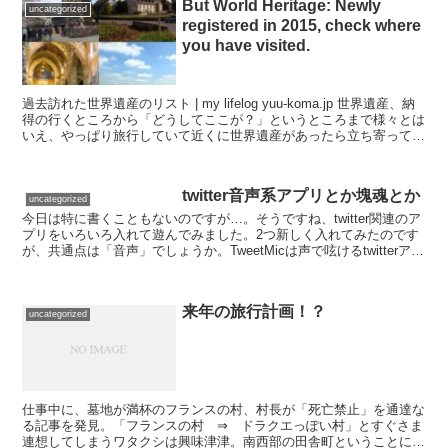
But World Heritage: Newly
uncategorized
registered in 2015, check where
you have visited.
過去訪れた世界遺産のリスト | my lifelog yuu-koma.jp 世界遺産、納
得の行くところから「どうしてここが？」というところまで様々とは
いえ、やっぱり旅行していて近くに世界遺産があったら立ち寄ってみ
たくなるのも心情では。なん...
twitter音声系アプリとか塊魂とか
uncategorized
今日は特に書くこともないのですが…。そうですね、twitter関連のア
プリをいろいろ入れて遊んでみました。2つ新しく入れてみたのです
が、共通点は「音声」でしょうか。TweetMicは声で呟けるtwitterアプ
リ。特に録音することもないので...
来年の旅行計画！？
uncategorized
仕事中に、墓地が満杯のフランスの村、村長が「死亡禁止」を通達な
る記事を発見。「フランスの村 ⇒ ドラクエっぽい村」とすぐさま
連想してしまうワタクシは興味津津。南西部の田舎町ということにも