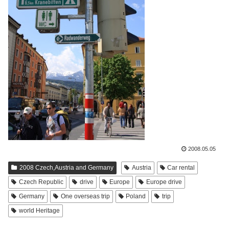
2008.05.05
2008 Czech,Austria and Germany
Austria
Car rental
Czech Republic
drive
Europe
Europe drive
Germany
One overseas trip
Poland
trip
world Heritage