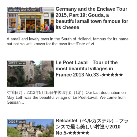
Germany and the Enclave Tour
Germany and the enclave Tour 2015 autumn
2015, Part 19: Gouda, a
beautiful small town famous for
its cheese
A small and lovely town in the South of Holland, famous for its name
but not so well known for the town itselfDate of vi...
Le Poet-Laval – Tour of the
2013 France
most beautiful villages in
France 2013 No.33 -★★★★★
訪問日時：2013年5月15日午後8時頃（1泊）Our last destination on
May 15th was the beautiful village of Le Poet-Laval. We came from
Gassan...
Belcastel（ベルカステル）- フラ
2010 France
ンスで最も美しい村巡り2010
No.5-★★★★★