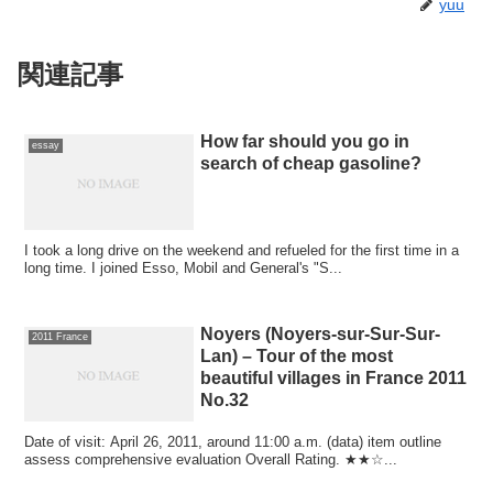
yuu
関連記事
How far should you go in
essay
search of cheap gasoline?
I took a long drive on the weekend and refueled for the first time in a
long time. I joined Esso, Mobil and General's "S...
Noyers (Noyers-sur-Sur-Sur-
2011 France
Lan) – Tour of the most
beautiful villages in France 2011
No.32
Date of visit: April 26, 2011, around 11:00 a.m. (data) item outline
assess comprehensive evaluation Overall Rating. ★★☆...