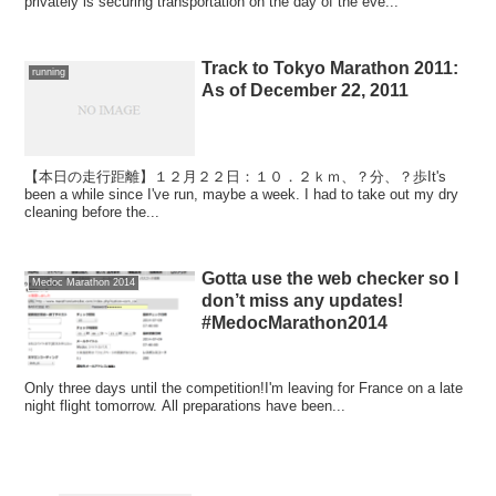
privately is securing transportation on the day of the eve...
Track to Tokyo Marathon 2011:
running
As of December 22, 2011
【本日の走行距離】１２月２２日：１０．２ｋｍ、？分、？歩It's
been a while since I've run, maybe a week. I had to take out my dry
cleaning before the...
Gotta use the web checker so I
Medoc Marathon 2014
don’t miss any updates!
#MedocMarathon2014
Only three days until the competition!I'm leaving for France on a late
night flight tomorrow. All preparations have been...