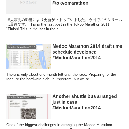
#tokyomarathon
※大震災の影響により更新が止まっていました。今回でこのシリーズ
は最後です。This is the last post in the Tokyo Marathon 2011
"Finish! This is the last in the s...
Medoc Marathon 2014 draft time
Medoc Marathon 2014
schedule developed
#MedocMarathon2014
There is only about one month left until the race. Preparing for the
race, or the hardware side, is important, but we ar...
Another shuttle bus arranged
Medoc Marathon 2014
just in case
#MedocMarathon2014
One of the biggest challenges in arranging the Medoc Marathon