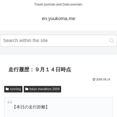
Travel journals and Daily journals.
en.yuukoma.me
走行履歴：９月１４日時点
2008.09.14
running
tokyo marathon 2009
【本日の走行距離】