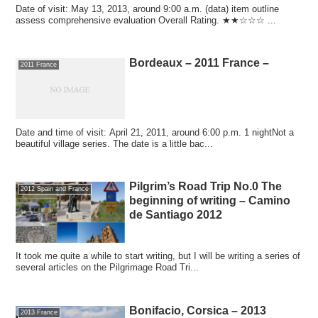
Date of visit: May 13, 2013, around 9:00 a.m. (data) item outline
assess comprehensive evaluation Overall Rating. ★★☆☆☆ ...
Bordeaux – 2011 France –
2011 France
Date and time of visit: April 21, 2011, around 6:00 p.m. 1 nightNot a
beautiful village series. The date is a little bac...
Pilgrim’s Road Trip No.0 The
2012 Spain and France
beginning of writing – Camino
de Santiago 2012
It took me quite a while to start writing, but I will be writing a series of
several articles on the Pilgrimage Road Tri...
Bonifacio, Corsica – 2013
2013 France