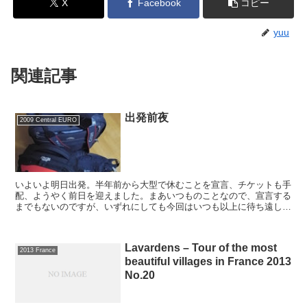
X
Facebook
コピー
yuu
関連記事
出発前夜
2009 Central EURO
いよいよ明日出発。半年前から大型で休むことを宣言、チケットも手
配、ようやく前日を迎えました。まあいつものことなので、宣言する
までもないのですが、いずれにしても今回はいつも以上に待ち遠しか
ったかなあと思っています。荷物は御覧の通り。そんなに容...
Lavardens – Tour of the most
2013 France
beautiful villages in France 2013
No.20