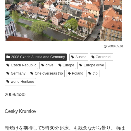
2008.05.01
2008 Czech,Austria and Germany
Austria
Car rental
Czech Republic
drive
Europe
Europe drive
Germany
One overseas trip
Poland
trip
world Heritage
2008/4/30
Cesky Krumlov
朝焼けを期待して5時30分起床。も残念ながら曇り。雨は