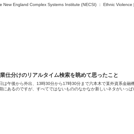
e New England Complex Systems Institute (NECSI) ： Ethnic Violence | 
事業仕分けのリアルタイム検索を眺めて思ったこと
日は午後から外出、13時30分から17時30分まで六本木で某外資系金
期にあるのですが、すべてではないもののなかなか新しいネタがいっぱい