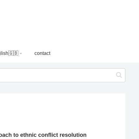
lish🇬🇧
contact
oach to ethnic conflict resolution