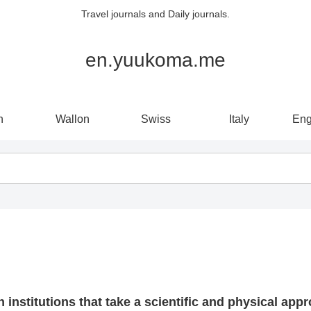
Travel journals and Daily journals.
en.yuukoma.me
n
Wallon
Swiss
Italy
Eng
 institutions that take a scientific and physical appr